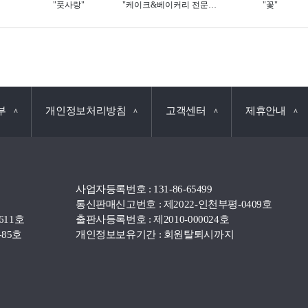
"풋사랑"
"케이크&베이커리 전문점"
"꽃"
부
개인정보처리방침
고객센터
제휴안내
∧
∧
∧
∧
사업자등록번호 : 131-86-65499
통신판매신고번호 : 제2022-인천부평-0409호
611호
출판사등록번호 : 제2010-000024호
85호
개인정보보유기간 : 회원탈퇴시까지