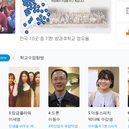
08.08(토
08.08(토
08.08(토
08.08(토
전국 10곳 중 7명! 방과후학교 점유율
08.08(토
08.08(토
|
view
학교수업탐방
3
앙금플라워
4
드론
5
아동스피치
이세영
이동수
박다혜 수강생
인생을 바꾸는 케이크
4차산업의 유망직업
아이들의 1분스피치