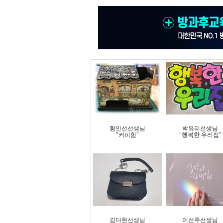
황인선선생님
박유리선생님
"커피함"
"행복한 우리집"
김다현선생님
이선주선생님