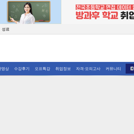
회 성료
날개를 달다
이어져 '눈길'
 경쟁력 기른다
사 양성과정 선보여
장영상
수강후기
오프특강
취업정보
자격·모의고사
커뮤니티