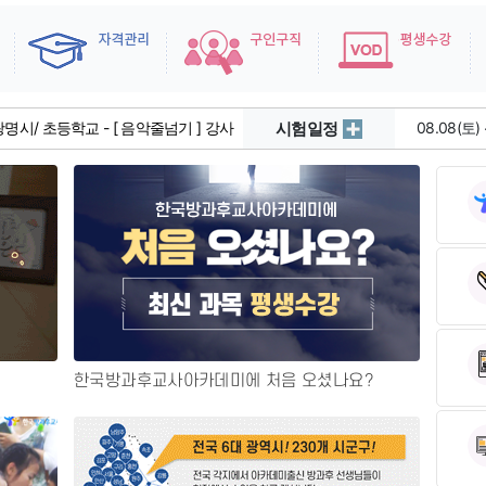
양주시/ 돌봄센터 - [ 아동베이킹 ] 강
08.08(토)
명시/ 초등학교 - [ 음악줄넘기 ] 강사
시험일정
08.08(토
치원 - [ 영어뮤지컬 ] 강사 모집
08.08(토)
등학교 - [ 드론/SW/AI 코딩 교육 ] 강사
08.08(토)
전초등학교 - [ 아동베이킹 ] 강사 모집
08.08(토)
08.08(토)
08.08(토
08.08(토)
한국방과후교사아카데미에 처음 오셨나요?
08.08(토
08.08(토