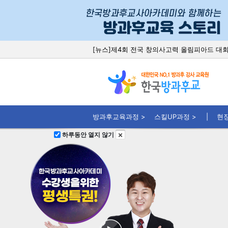
[뉴스]제4회 전국 창의사고력 올림피아드 대
[뉴스]방과후 sw교육 '드론지도사' 취업준비 
[뉴스]취업되는 가죽공예 교육과정, 전국 문의 
[뉴스]‘언플러그드 코딩’ 과정, 유아코딩교육
[뉴스]코딩 정규과목 편성, 스크래치코딩지도
방과후교육과정 >
스킬UP과정 >
현
하루동안 열지 않기