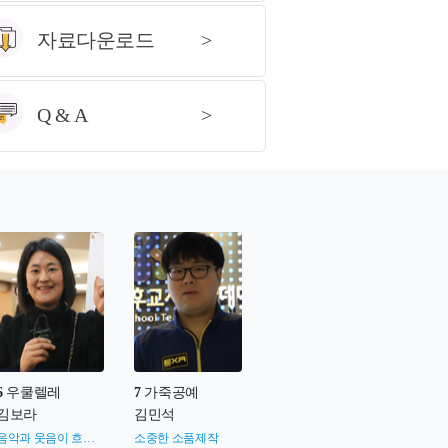
) ~ 08.12(수) 교과서술논술 2급[필기]
자료다운로드
>
) ~ 08.12(수) 교육마술지도 1급[작품제출]
) ~ 08.12(수) 교육마술지도 2급[작품제출]
Q & A
>
) ~ 08.12(수) 국내주식시장 1급[필기]
) ~ 08.12(수) 냅킨공예지도 1급[작품제출]
) ~ 08.12(수) 3D펜지도사 2급[작품제출]
6
우쿨렐레
7
가죽공예
김보라
김민석
음악과 웃음이 흐르는
소중한 소품제작