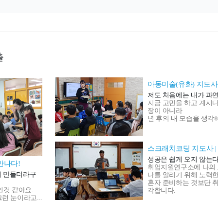
출
아동미술(유화) 지도사
저도 처음에는 내가 과연
지금 고민을 하고 계시다
장이 아니라
년 후의 내 모습을 생각
스크래치코딩 지도사 
성공은 쉽게 오지 않는다
만나다!
취업지원연구소에 나의 
게 만들더라구
나를 알리기 위해 노력
혼자 준비하는 것보단 취
인것 같아요.
각합니다.
런 눈이라고...