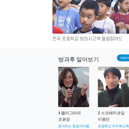
전국 초등학교 창의사고력 올림피아드
inter
방과후 알아보기
1
캘리그라피
2
스크래치코딩
조윤경
이용민
돈이되는 창업아이템
초등학교 의무화교육