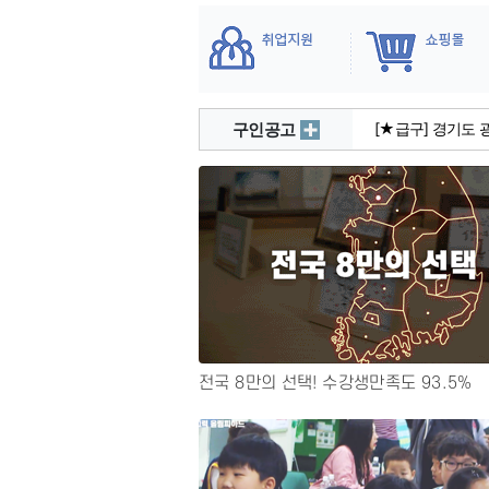
[★급구] 경기도 남
사 모집
구인공고
[★급구] 경기도 광
모집
[★급구] 서울/ 유
[★급구] 충남 / 초
모집
[★급구] 평택 비
전국 8만의 선택! 수강생만족도 93.5%